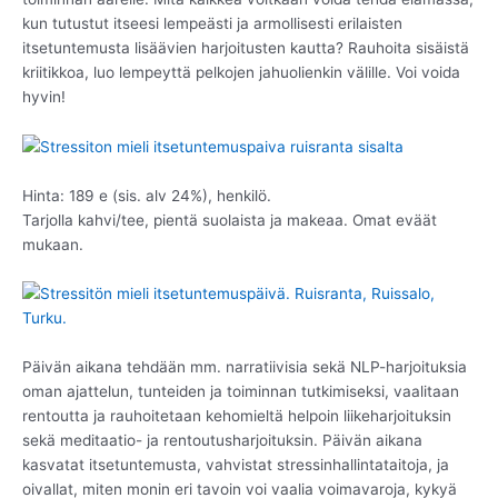
kun tutustut itseesi lempeästi ja armollisesti erilaisten
itsetuntemusta lisäävien harjoitusten kautta? Rauhoita sisäistä
kriitikkoa, luo lempeyttä pelkojen jahuolienkin välille. Voi voida
hyvin!
Hinta: 189 e (sis. alv 24%), henkilö.
Tarjolla kahvi/tee, pientä suolaista ja makeaa. Omat eväät
mukaan.
Päivän aikana tehdään mm. narratiivisia sekä NLP-harjoituksia
oman ajattelun, tunteiden ja toiminnan tutkimiseksi, vaalitaan
rentoutta ja rauhoitetaan kehomieltä helpoin liikeharjoituksin
sekä meditaatio- ja rentoutusharjoituksin. Päivän aikana
kasvatat itsetuntemusta, vahvistat stressinhallintataitoja, ja
oivallat, miten monin eri tavoin voi vaalia voimavaroja, kykyä