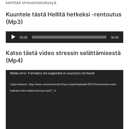
kehittää stressinsietokykyä.
Kuuntele tästä Hellitä hetkeksi -rentoutus
(Mp3)
Äänitoistin
00:00
00:00
Katso tästä video stressin selättämisestä
(Mp4)
Videotoistin
Media error: Format(s) not supported or source(s) not found
Lataa tiedosto: http://www.stressitonmieli.fi/wp-content/uploads/2017/11/stressiton-mieli-
katkaise-kiire-selata-stressia.mp4?_=1