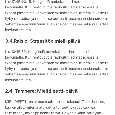
Klo 17:45-20:15. Hengähdä hetkeksi, helli hermostoa ja
kehomieltä. Kun rentoudut ja rauhoitut, edistät arjessa ja
työssä jaksamista kasvattaen voimavarojasi kiireenkin keskellä.
Kyky rentoutua ja rauhoittua auttaa fokusoimaan olennaiseen,
vähentää epäonnistumisia ja virheiden määrää sekä kasvattaa
itseluottamusta.
3.4.Raisio: Stressitön mieli-päivä
Klo 10-15:30. Hengähdä hetkeksi, helli hermostoa ja
kehomieltä. Kun rentoudut ja rauhoitut, edistät arjessa ja
työssä jaksamista kasvattaen voimavarojasi kiireenkin keskellä.
Kyky rentoutua ja rauhoittua auttaa fokusoimaan olennaiseen,
vähentää epäonnistumisia ja virheiden määrää sekä kasvattaa
itseluottamusta.
2.4. Tampere: Mielidieetti-päivä
MIELIDIEETTI on ajatusmaailman kuntokurssi. Tuloksia tulee,
kun oivallat, miten ajatukset ja tunteet tukevat kaikkea
toimintaasi, myös painonhallintaa. Päivän aikana selkeytät