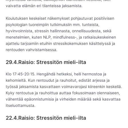
vaivatta elämän eri tilanteissa jaksamista.
Koulutuksen keskeiset näkemykset pohjautuvat positiivisen
psykologian tuoreimpiin tutkimuksiin mm. tunteista,
hyvinvoinnista, stressin hallinnasta, onnellisuudesta, sekä
menetelmien, kuten NLP, mindfulness-, ja ratkaisukeskeinen
ajattelu tarjoamiin etuihin stressikokemuksen käsittelyssä ja
rentouden vahvistamisessa.
29.4.Raisio: Stressitön mieli-ilta
Klo 17:45-20:15. Hengähdä hetkeksi, helli hermostoa ja
kehomieltä. Kun rentoudut ja rauhoitut, edistät arjessa ja
työssä jaksamista kasvattaen voimavarojasi kiireenkin keskellä.
Kyky rentoutua ja rauhoittua auttaa fokusoimaan olennaiseen,
vähentää epäonnistumisia ja virheiden määrää sekä kasvattaa
itseluottamusta.
22.4.Raisio: Stressitön mieli-ilta