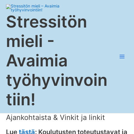
Siirry
Main
sisältöön
Stressitön
Men
mieli -
Avaimia
työhyvinvoin
tiin!
Ajankohtaista & Vinkit ja linkit
Lue
tästä
: Koulutusten toteutustavat ja