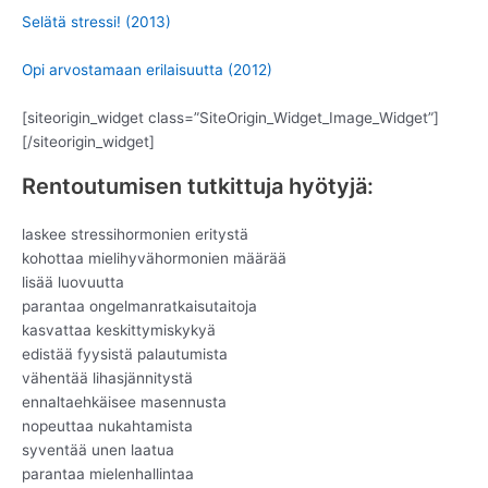
Selätä stressi! (2013)
Opi arvostamaan erilaisuutta (2012)
[siteorigin_widget class=”SiteOrigin_Widget_Image_Widget”]
[/siteorigin_widget]
Rentoutumisen tutkittuja hyötyjä:
laskee stressihormonien eritystä
kohottaa mielihyvähormonien määrää
lisää luovuutta
parantaa ongelmanratkaisutaitoja
kasvattaa keskittymiskykyä
edistää fyysistä palautumista
vähentää lihasjännitystä
ennaltaehkäisee masennusta
nopeuttaa nukahtamista
syventää unen laatua
parantaa mielenhallintaa