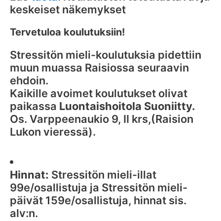
keskeiset näkemykset
Tervetuloa koulutuksiin!
Stressitön mieli-koulutuksia pidettiin
muun muassa Raisiossa seuraavin
ehdoin.
Kaikille avoimet koulutukset olivat
paikassa
Luontaishoitola Suoniitty.
Os. Varppeenaukio 9, II krs,(Raision
Lukon vieressä).
Hinnat:
Stressitön mieli-illat
99e/osallistuja ja Stressitön mieli-
päivät 159e/osallistuja, hinnat sis.
alv:n.