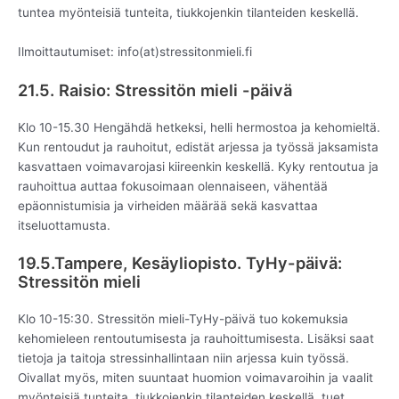
tuntea myönteisiä tunteita, tiukkojenkin tilanteiden keskellä.
Ilmoittautumiset: info(at)stressitonmieli.fi
21.5. Raisio: Stressitön mieli -päivä
Klo 10-15.30 Hengähdä hetkeksi, helli hermostoa ja kehomieltä.
Kun rentoudut ja rauhoitut, edistät arjessa ja työssä jaksamista
kasvattaen voimavarojasi kiireenkin keskellä. Kyky rentoutua ja
rauhoittua auttaa fokusoimaan olennaiseen, vähentää
epäonnistumisia ja virheiden määrää sekä kasvattaa
itseluottamusta.
19.5.Tampere, Kesäyliopisto. TyHy-päivä:
Stressitön mieli
Klo 10-15:30. Stressitön mieli-TyHy-päivä tuo kokemuksia
kehomieleen rentoutumisesta ja rauhoittumisesta. Lisäksi saat
tietoja ja taitoja stressinhallintaan niin arjessa kuin työssä.
Oivallat myös, miten suuntaat huomion voimavaroihin ja vaalit
myönteisiä tunteita, tiukkojenkin tilanteiden keskellä, tuet