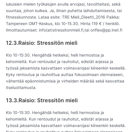
lukuisien mielen työkalujen avulla arvojasi, tavoitteitasi, sekä
suuntaa, johon kulkea. Ja, ilman puhetta laihduttamisesta, tai
fitnesskunnosta. Lataa esite: TRE Mieli_Dieetti_2016 Paikka:
Tampereen OMT-Keskus, klo 10-15.30. Hinta 119 € / henkilö.
Ilmoittautumiset: info(at)stressitonmieli.fi,tai oriflex@pp.inet.fi
12.3.Raisio: Stressitön mieli
Klo 10-15:30. Hengähdä hetkeksi, helli hermostoa ja
kehomieltä. Kun rentoudut ja rauhoitut, edistät arjessa ja
työssä jaksamista kasvattaen voimavarojasi kiireenkin keskellä.
Kyky rentoutua ja rauhoittua auttaa fokusoimaan olennaiseen,
vähentää epäonnistumisia ja virheiden määrää sekä kasvattaa
itseluottamusta.
13.3.Raisio: Stressitön mieli
Klo 10-15:30. Hengähdä hetkeksi, helli hermostoa ja
kehomieltä. Kun rentoudut ja rauhoitut, edistät arjessa ja
työssä jaksamista kasvattaen voimavarojasi kiireenkin keskellä.
Kyky rentoutua ja rauhoittua auttaa fokusoimaan olennaiseen,