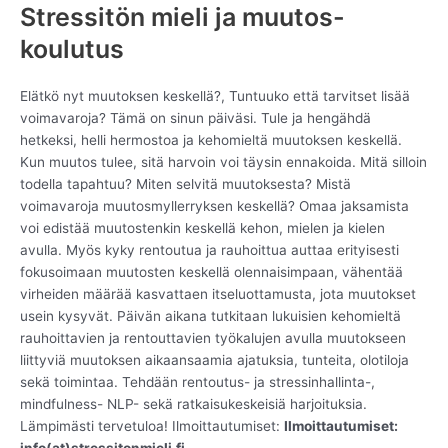
Stressitön mieli ja muutos-
koulutus
Elätkö nyt muutoksen keskellä?, Tuntuuko että tarvitset lisää
voimavaroja? Tämä on sinun päiväsi. Tule ja hengähdä
hetkeksi, helli hermostoa ja kehomieltä muutoksen keskellä.
Kun muutos tulee, sitä harvoin voi täysin ennakoida. Mitä silloin
todella tapahtuu? Miten selvitä muutoksesta? Mistä
voimavaroja muutosmyllerryksen keskellä? Omaa jaksamista
voi edistää muutostenkin keskellä kehon, mielen ja kielen
avulla. Myös kyky rentoutua ja rauhoittua auttaa erityisesti
fokusoimaan muutosten keskellä olennaisimpaan, vähentää
virheiden määrää kasvattaen itseluottamusta, jota muutokset
usein kysyvät. Päivän aikana tutkitaan lukuisien kehomieltä
rauhoittavien ja rentouttavien työkalujen avulla muutokseen
liittyviä muutoksen aikaansaamia ajatuksia, tunteita, olotiloja
sekä toimintaa. Tehdään rentoutus- ja stressinhallinta-,
mindfulness- NLP- sekä ratkaisukeskeisiä harjoituksia.
Lämpimästi tervetuloa! Ilmoittautumiset:
Ilmoittautumiset:
info(at)stressitonmieli.fi