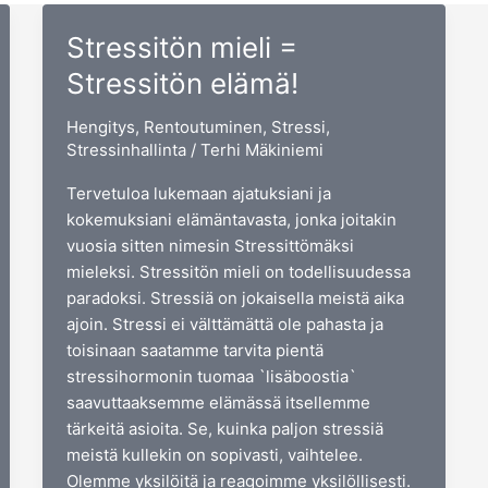
Stressitön mieli =
Stressitön elämä!
Hengitys
,
Rentoutuminen
,
Stressi
,
Stressinhallinta
/
Terhi Mäkiniemi
Tervetuloa lukemaan ajatuksiani ja
kokemuksiani elämäntavasta, jonka joitakin
vuosia sitten nimesin Stressittömäksi
mieleksi. Stressitön mieli on todellisuudessa
paradoksi. Stressiä on jokaisella meistä aika
ajoin. Stressi ei välttämättä ole pahasta ja
toisinaan saatamme tarvita pientä
stressihormonin tuomaa `lisäboostia`
saavuttaaksemme elämässä itsellemme
tärkeitä asioita. Se, kuinka paljon stressiä
meistä kullekin on sopivasti, vaihtelee.
Olemme yksilöitä ja reagoimme yksilöllisesti.