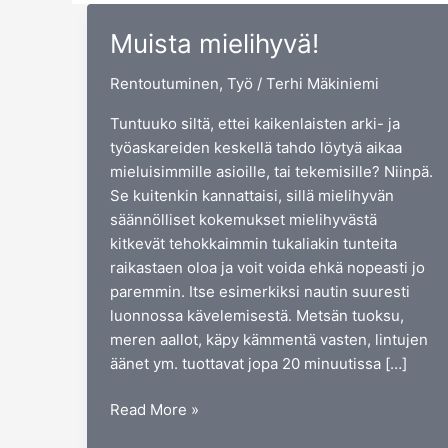
Muista mielihyvä!
Rentoutuminen
,
Työ
/
Terhi Mäkiniemi
Tuntuuko siltä, ettei kaikenlaisten arki- ja
työaskareiden keskellä tahdo löytyä aikaa
mieluisimmille asioille, tai tekemisille? Niinpä.
Se kuitenkin kannattaisi, sillä mielihyvän
säännölliset kokemukset mielihyvästä
kitkevät tehokkaimmin tukaliakin tunteita
raikastaen oloa ja voit voida ehkä nopeasti jo
paremmin. Itse esimerkiksi nautin suuresti
luonnossa kävelemisestä. Metsän tuoksu,
meren aallot, käpy kämmentä vasten, lintujen
äänet ym. tuottavat jopa 20 minuutissa […]
Muista
Read More »
mielihyvä!