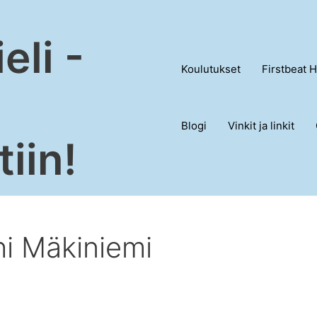
eli -
Koulutukset
Firstbeat H
Blogi
Vinkit ja linkit
iin!
hi Mäkiniemi