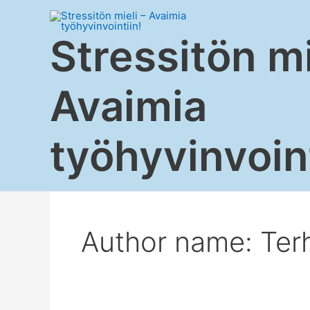
Siirry
sisältöön
Stressitön mi
Avaimia
työhyvinvoint
Author name: Ter